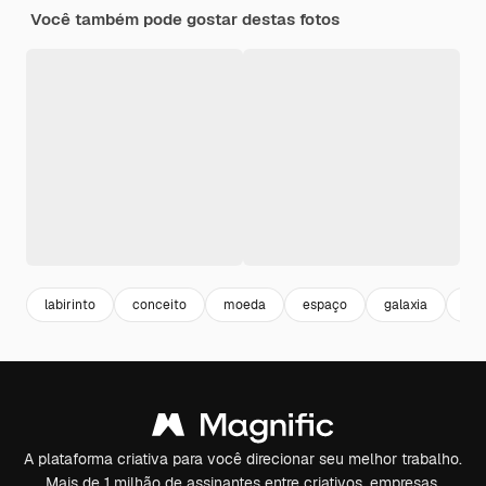
Você também pode gostar destas fotos
labirinto
conceito
moeda
espaço
galaxia
con
A plataforma criativa para você direcionar seu melhor trabalho.
Mais de 1 milhão de assinantes entre criativos, empresas,