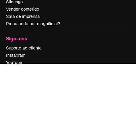
Slidesgo
Vender conteúdo
Sala de imprensa
Procurando por magnific.ai?
Siga-nos
Suporte ao cliente
Instagram
YouTube
LinkedIn
TikTok
Discord
X
Reddit
Copyright © 2010-
2026
Freepik Company S.L.U.
Todos os direitos
reservados
.