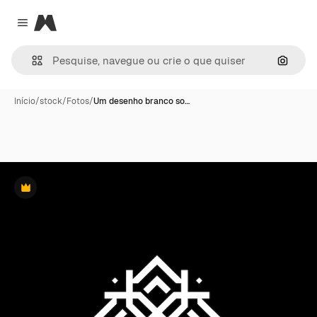
Magnific
Close menu
Pesqui
Início
/
stock
/
Fotos
/
Um desenho branco so…
Premium