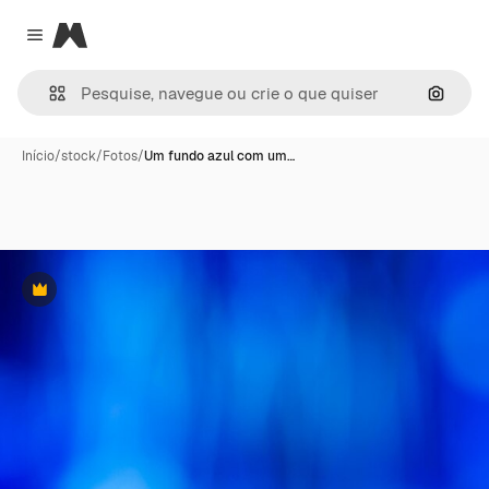
Magnific
Close menu
Pesqui
Início
/
stock
/
Fotos
/
Um fundo azul com um…
Premium