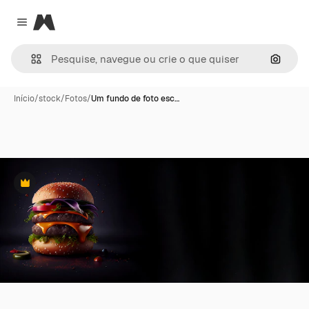
Magnific
Close menu
Pesqui
Início
/
stock
/
Fotos
/
Um fundo de foto esc…
Premium