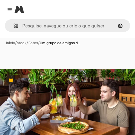
Magnific
Close menu
Pesqui
Início
/
stock
/
Fotos
/
Um grupo de amigos d…
Premium