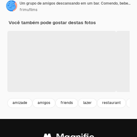
Um grupo de amigos descansando em um bar. Comendo, bebendo, comida na mesa. Amizade
frimufilms
Você também pode gostar destas fotos
amizade
amigos
friends
lazer
restaurant
co