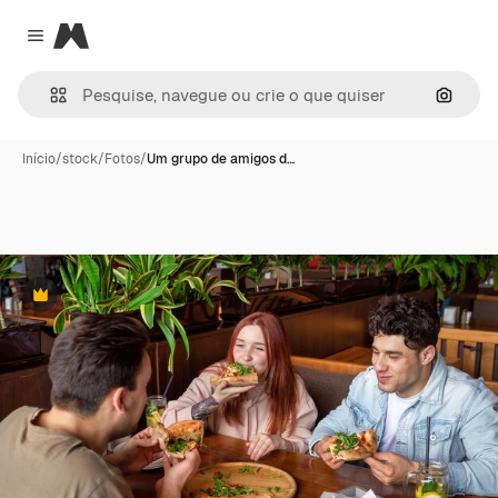
Magnific
Close menu
Pesqui
Início
/
stock
/
Fotos
/
Um grupo de amigos d…
Premium