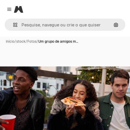
Magnific
Close menu
Pesqui
Início
/
stock
/
Fotos
/
Um grupo de amigos m…
Premium