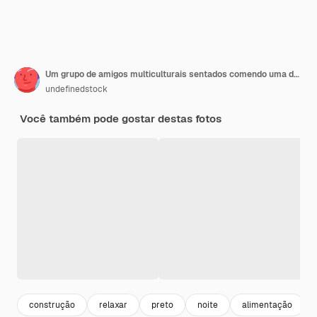
Um grupo de amigos multiculturais sentados comendo uma deliciosa pizza em um terraço do telhado. Mulher Biracial mordendo comida.
undefinedstock
Você também pode gostar destas fotos
construção
relaxar
preto
noite
alimentação