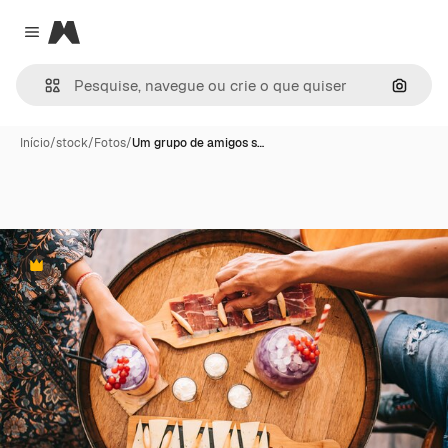
Magnific
Close menu
Pesqui
Início
/
stock
/
Fotos
/
Um grupo de amigos s…
Premium