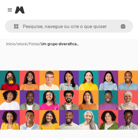
Magnific
Close menu
Pesqui
Início
/
stock
/
Fotos
/
Um grupo diversifica…
Premium