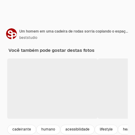
Um homem em uma cadeira de rodas sorria copiando o espaço com tatuagens nos braços, sentado em um estúdio cinza, o conceito de saúde é uma pessoa com deficiência, uma pessoa real
beststudio
Você também pode gostar destas fotos
cadeirante
humano
acessibilidade
lifestyle
health