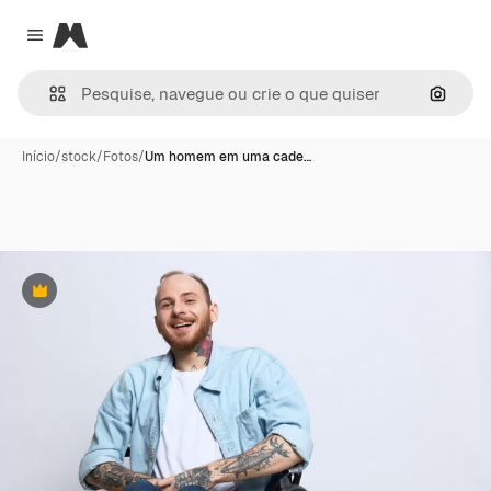
Magnific
Close menu
Pesqui
Início
/
stock
/
Fotos
/
Um homem em uma cade…
Premium