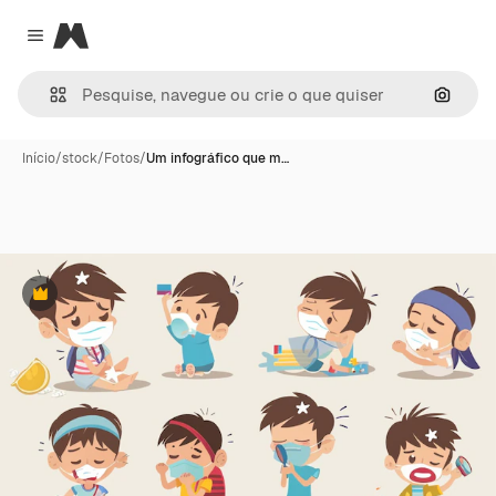
Magnific
Close menu
Pesqui
Início
/
stock
/
Fotos
/
Um infográfico que m…
Premium