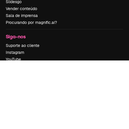
Slidesgo
Vender conteúdo
Sala de imprensa
Procurando por magnific.ai?
Siga-nos
Suporte ao cliente
Instagram
YouTube
LinkedIn
TikTok
Discord
X
Reddit
Copyright © 2010-
2026
Freepik Company S.L.U.
Todos os direitos
reservados
.