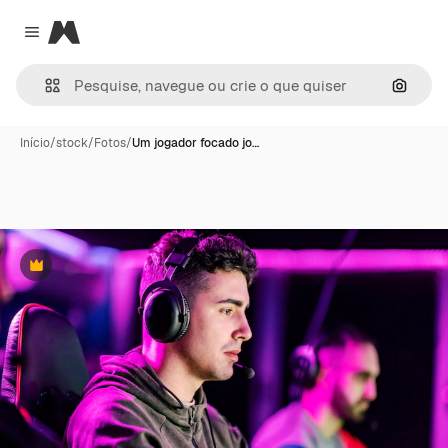
Magnific
Close menu
Pesqui
Início
/
stock
/
Fotos
/
Um jogador focado jo…
Premium