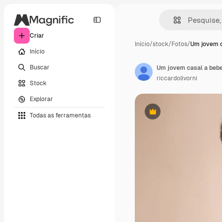
Criar
Início
/
stock
/
Fotos
/
Um jovem c
Início
Buscar
Um jovem casal a beber
riccardolivorni
Stock
Explorar
Todas as ferramentas
Premium