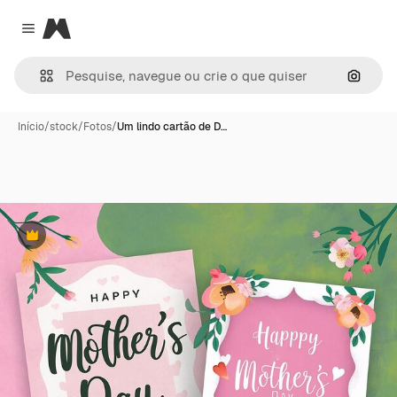
Magnific
Close menu
Pesqui
Início
/
stock
/
Fotos
/
Um lindo cartão de D…
Premium