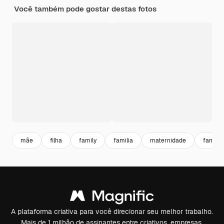
Você também pode gostar destas fotos
mãe
filha
family
familia
maternidade
familia 
A plataforma criativa para você direcionar seu melhor trabalho.
Mais de 1 milhão de assinantes entre criativos, empresas,