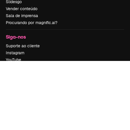
Slidesgo
Vender conteúdo
Sala de imprensa
Procurando por magnific.ai?
Siga-nos
Suporte ao cliente
Instagram
YouTube
LinkedIn
TikTok
Discord
X
Reddit
Copyright © 2010-
2026
Freepik Company S.L.U.
Todos os direitos
reservados
.