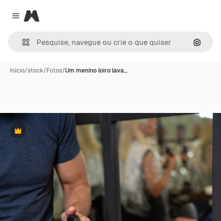
Magnific
Close menu
Pesqui
Início
/
stock
/
Fotos
/
Um menino loiro lava…
Premium