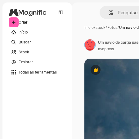
Criar
Início
/
stock
/
Fotos
/
Um navio d
Início
Buscar
Um navio de carga pas
avopross
Stock
Explorar
Todas as ferramentas
Premium