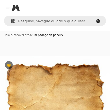
Magnific
Close menu
Pesqui
Início
/
stock
/
Fotos
/
Um pedaço de papel v…
Premium