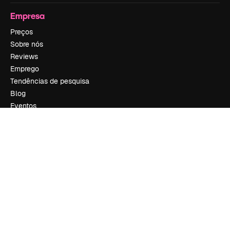
Empresa
Preços
Sobre nós
Reviews
Emprego
Tendências de pesquisa
Blog
Eventos
Slidesgo
Vender conteúdo
Sala de imprensa
Procurando por magnific.ai?
Siga-nos
Suporte ao cliente
Instagram
YouTube