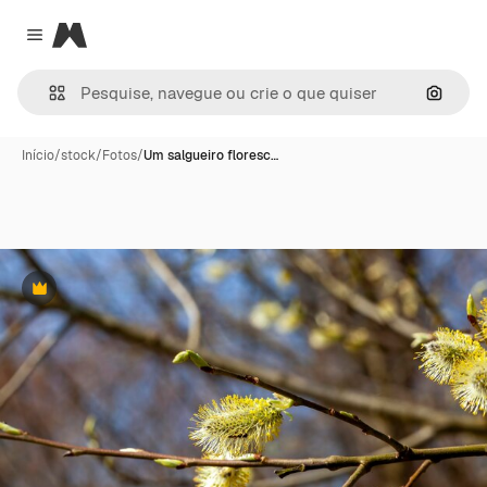
Magnific
Close menu
Pesqui
Início
/
stock
/
Fotos
/
Um salgueiro floresc…
Premium