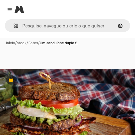
Magnific
Close menu
Pesqui
Início
/
stock
/
Fotos
/
Um sanduíche duplo f…
Premium