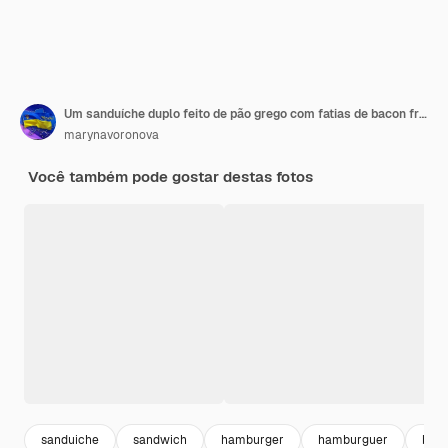
Um sanduíche duplo feito de pão grego com fatias de bacon frito e peito de frango cozido
marynavoronova
Você também pode gostar destas fotos
sanduiche
sandwich
hamburger
hamburguer
burg