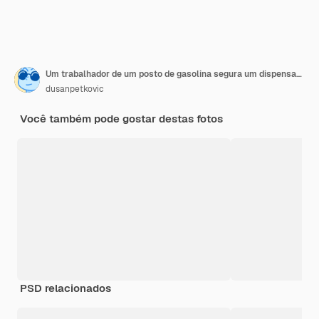
Um trabalhador de um posto de gasolina segura um dispensador de gasolina e enche o tanque do carro enquanto mostra os polegares para cima
dusanpetkovic
Você também pode gostar destas fotos
PSD relacionados