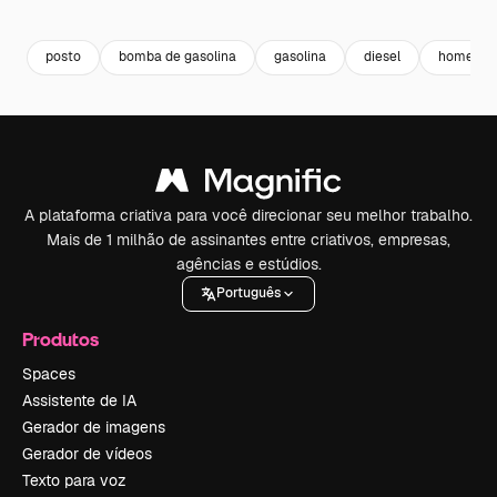
Premium
Premium
Premium
Premium
posto
bomba de gasolina
gasolina
diesel
homem t
A plataforma criativa para você direcionar seu melhor trabalho.
Mais de 1 milhão de assinantes entre criativos, empresas,
agências e estúdios.
Português
Produtos
Spaces
Assistente de IA
Gerador de imagens
Gerador de vídeos
Texto para voz