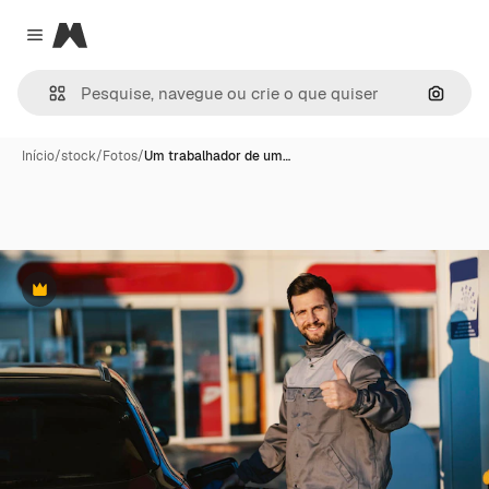
Magnific
Close menu
Pesqui
Início
/
stock
/
Fotos
/
Um trabalhador de um…
Premium