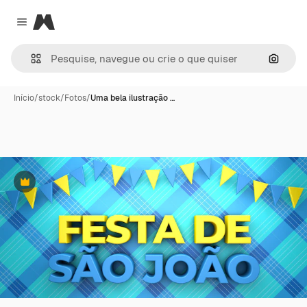
Magnific
Close menu
Pesqui
Início
/
stock
/
Fotos
/
Uma bela ilustração …
Premium