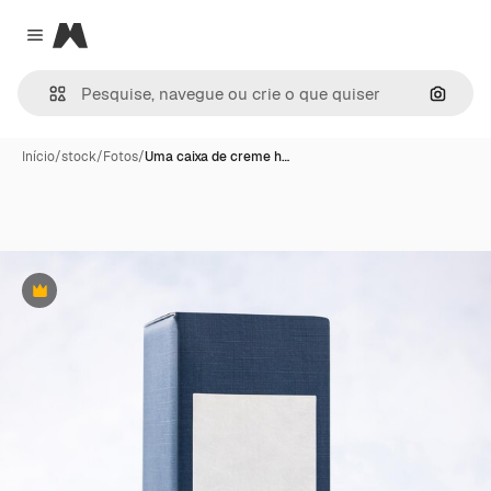
Magnific
Close menu
Pesqui
Início
/
stock
/
Fotos
/
Uma caixa de creme h…
Premium