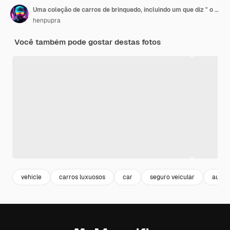
Uma coleção de carros de brinquedo, incluindo um que diz " o número 4 "
henpupra
Você também pode gostar destas fotos
vehicle
carros luxuosos
car
seguro veicular
autom