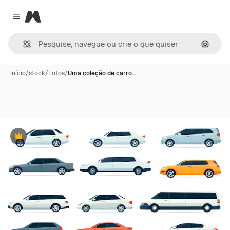
Magnific
Close menu
Pesqui
Início
/
stock
/
Fotos
/
Uma coleção de carro…
Premium