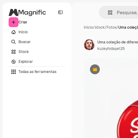
Criar
Início
/
stock
/
Fotos
/
Uma coleçã
Início
Buscar
Uma coleção de diferen
kuzeyhidayet25
Stock
Explorar
Todas as ferramentas
Premium