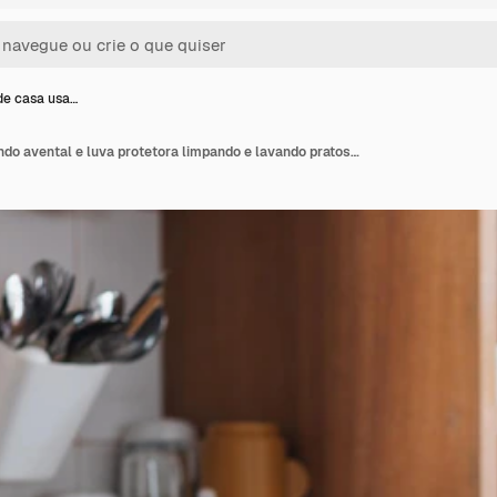
e casa usa…
Uma dona de casa usando avental e luva protetora limpando e lavando pratos na cozinha em casa