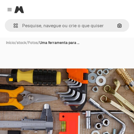
Magnific
Close menu
Pesqui
Início
/
stock
/
Fotos
/
Uma ferramenta para …
Premium