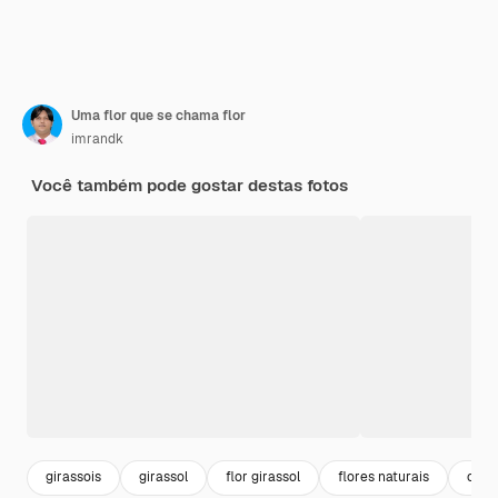
Uma flor que se chama flor
imrandk
Você também pode gostar destas fotos
girassois
girassol
flor girassol
flores naturais
camp