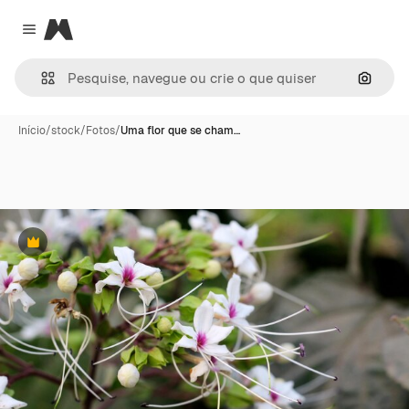
Magnific
Close menu
Pesqui
Início
/
stock
/
Fotos
/
Uma flor que se cham…
Premium