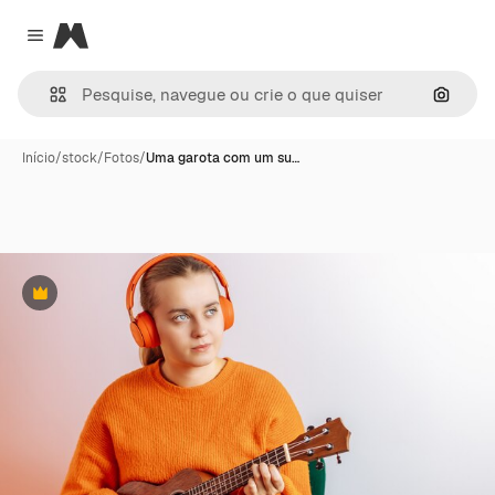
Magnific
Close menu
Pesqui
Início
/
stock
/
Fotos
/
Uma garota com um su…
Premium