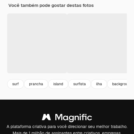
Você também pode gostar destas fotos
surf
prancha
island
surfista
ilha
background 
A plataforma criativa para você direcionar seu melhor trabalho.
Mais de 1 milhão de assinantes entre criativos, empresas,