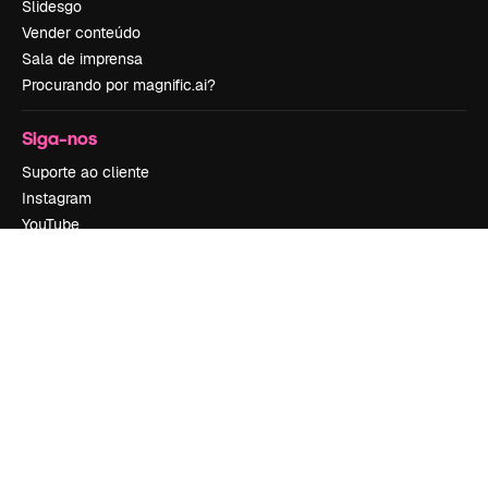
Slidesgo
Vender conteúdo
Sala de imprensa
Procurando por magnific.ai?
Siga-nos
Suporte ao cliente
Instagram
YouTube
LinkedIn
TikTok
Discord
X
Reddit
Copyright © 2010-
2026
Freepik Company S.L.U.
Todos os direitos
reservados
.