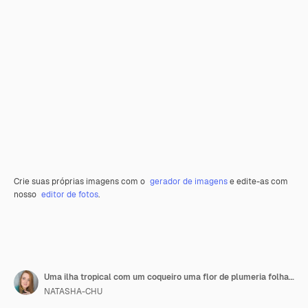
Crie suas próprias imagens com o
gerador de imagens
e edite-as com
nosso
editor de fotos
.
Uma ilha tropical com um coqueiro uma flor de plumeria folhas e pranchas de surf em um suporte Ilustração em aquarela em estilo cartoon Composição da coleção SURFING Para decoração e design
NATASHA-CHU