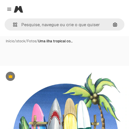
Magnific
Close menu
Pesqui
Início
/
stock
/
Fotos
/
Uma ilha tropical co…
Premium