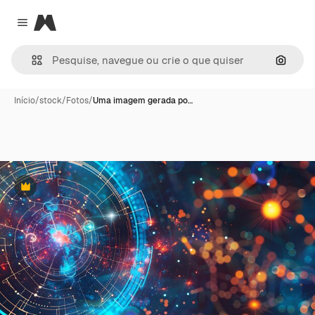
Magnific
Close menu
Pesqui
Início
/
stock
/
Fotos
/
Uma imagem gerada po…
Premium