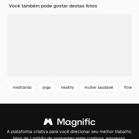
Você também pode gostar destas fotos
meditando
yoga
healthy
mulher saudável
fitness
A plataforma criativa para você direcionar seu melhor trabalho.
Mais de 1 milhão de assinantes entre criativos, empresas,