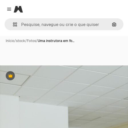
Magnific
Close menu
Pesqui
Início
/
stock
/
Fotos
/
Uma instrutora em fo…
Premium