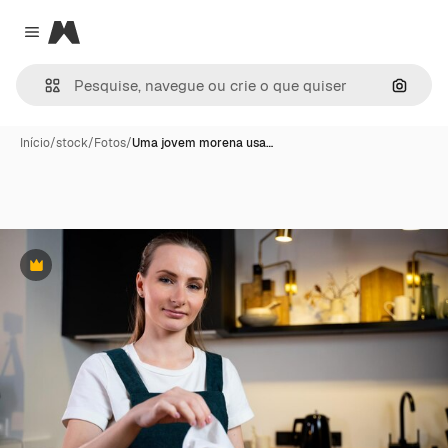
Magnific
Close menu
Pesqui
Início
/
stock
/
Fotos
/
Uma jovem morena usa…
Premium