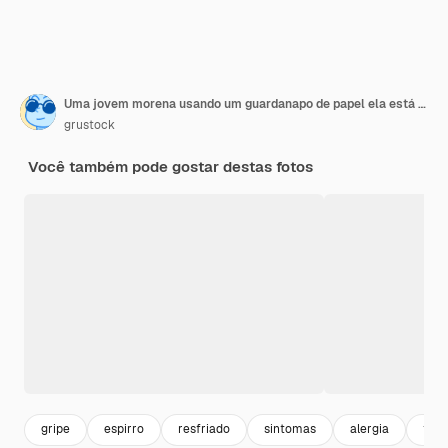
Uma jovem morena usando um guardanapo de papel ela está com o nariz escorrendo ela assoa o nariz
grustock
Você também pode gostar destas fotos
gripe
espirro
resfriado
sintomas
alergia
toss