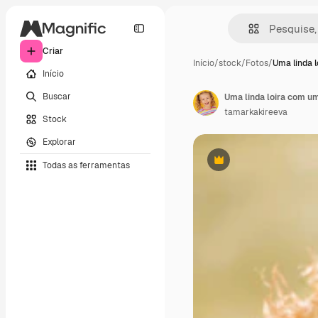
Criar
Início
/
stock
/
Fotos
/
Uma linda l
Início
Buscar
Uma linda loira com u
tamarkakireeva
Stock
Explorar
Todas as ferramentas
Premium