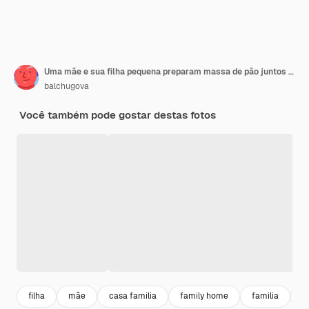
Uma mãe e sua filha pequena preparam massa de pão juntos em sua cozinha em casa.
balchugova
Você também pode gostar destas fotos
filha
mãe
casa familia
family home
familia
f