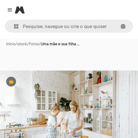
Magnific
Close menu
Pesqui
Início
/
stock
/
Fotos
/
Uma mãe e sua filha …
Premium