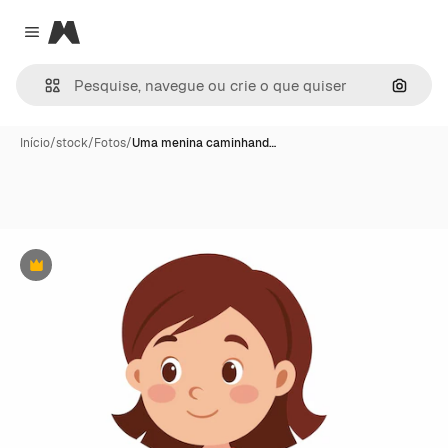
Magnific
Close menu
Pesqui
Início
/
stock
/
Fotos
/
Uma menina caminhand…
Premium