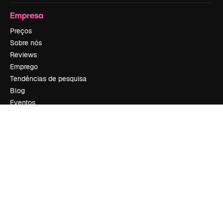
Empresa
Preços
Sobre nós
Reviews
Emprego
Tendências de pesquisa
Blog
Eventos
Slidesgo
Vender conteúdo
Sala de imprensa
Procurando por magnific.ai?
Siga-nos
Suporte ao cliente
Instagram
YouTube