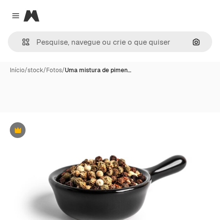
Magnific
Close menu
Pesqui
Início
/
stock
/
Fotos
/
Uma mistura de pimen…
Premium