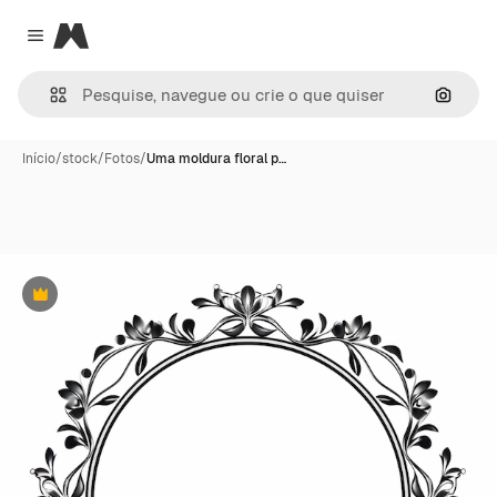
Magnific
Close menu
Pesqui
Início
/
stock
/
Fotos
/
Uma moldura floral p…
Premium