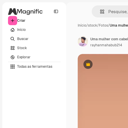
Criar
Início
/
stock
/
Fotos
/
Uma mulhe
Início
Buscar
Uma mulher com cabelo
rayhanmahabub214
Stock
Explorar
Todas as ferramentas
Premium