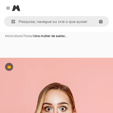
Magnific
Close menu
Pesqui
Início
/
stock
/
Fotos
/
Uma mulher de suéter…
Premium