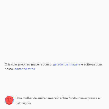
Crie suas próprias imagens com o
gerador de imagens
e edite-as com
nosso
editor de fotos
.
Uma mulher de suéter amarelo sobre fundo rosa expressa emoções de medo e cobre a boca com as mãos
balchugova