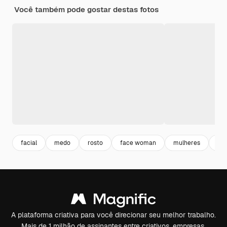
Você também pode gostar destas fotos
facial
medo
rosto
face woman
mulheres
mul
A plataforma criativa para você direcionar seu melhor trabalho.
Mais de 1 milhão de assinantes entre criativos, empresas,