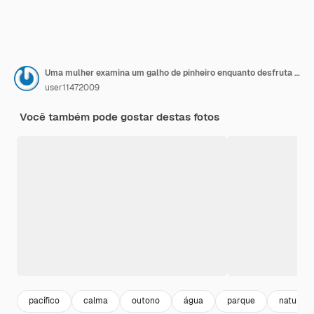
Uma mulher examina um galho de pinheiro enquanto desfruta da natureza ao lado do lago durante um dia calmo de outono
user11472009
Você também pode gostar destas fotos
pacífico
calma
outono
água
parque
natureza