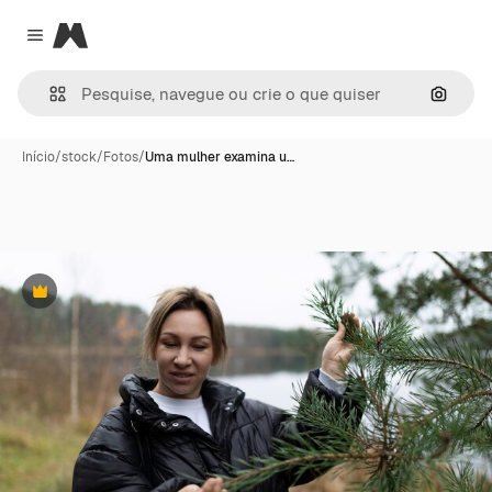
Magnific
Close menu
Pesqui
Início
/
stock
/
Fotos
/
Uma mulher examina u…
Premium