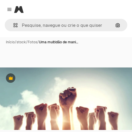
Magnific
Close menu
Pesqui
Início
/
stock
/
Fotos
/
Uma multidão de mani…
Premium