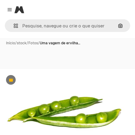
Magnific
Close menu
Pesqui
Início
/
stock
/
Fotos
/
Uma vagem de ervilha…
Premium