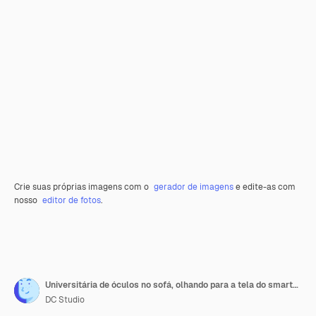
Crie suas próprias imagens com o
gerador de imagens
e edite-as com
nosso
editor de fotos
.
Universitária de óculos no sofá, olhando para a tela do smartphone. Aluno no sofá lendo conteúdo de mídia social no celular. Influenciador digital verificando e-mail no dispositivo tochscreen na sala de estar.
DC Studio