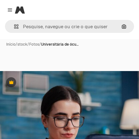
Magnific
Close menu
Pesqui
Início
/
stock
/
Fotos
/
Universitária de ócu…
Premium