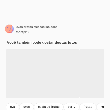
Uvas pretas frescas isoladas
topntp26
Você também pode gostar destas fotos
uva
uvas
cesta de frutas
berry
frutas
nutriti