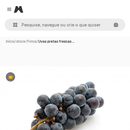
Magnific
Close menu
Pesqui
Início
/
stock
/
Fotos
/
Uvas pretas frescas …
Premium