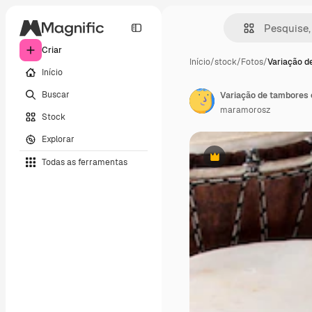
Criar
Início
/
stock
/
Fotos
/
Variação d
Início
Buscar
Variação de tambores 
maramorosz
Stock
Explorar
Todas as ferramentas
Premium