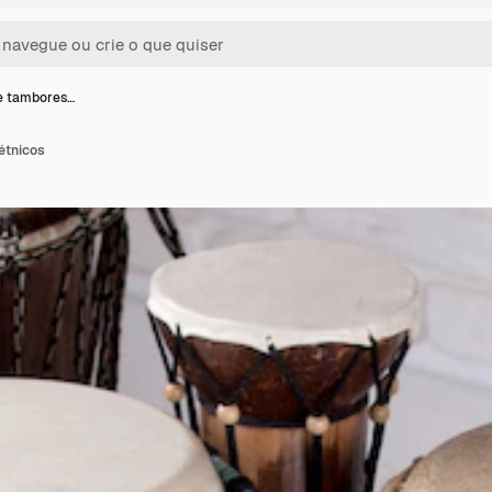
e tambores…
étnicos