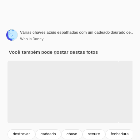
Várias chaves azuis espalhadas com um cadeado dourado central em um fundo azul simbolizando segurança ou conceito de acesso 3D Rendering
Who is Danny
Você também pode gostar destas fotos
destravar
cadeado
chave
secure
fechadura