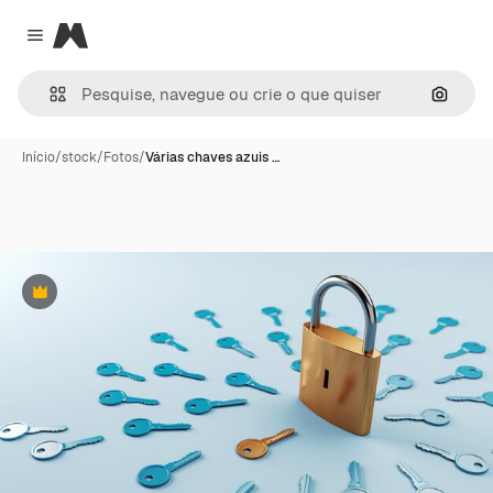
Magnific
Close menu
Pesqui
Início
/
stock
/
Fotos
/
Várias chaves azuis …
Premium