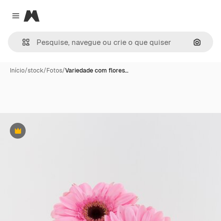
Magnific
Close menu
Pesqui
Início
/
stock
/
Fotos
/
Variedade com flores…
Premium