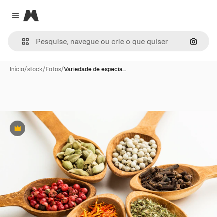
Magnific
Close menu
Pesqui
Início
/
stock
/
Fotos
/
Variedade de especia…
Premium