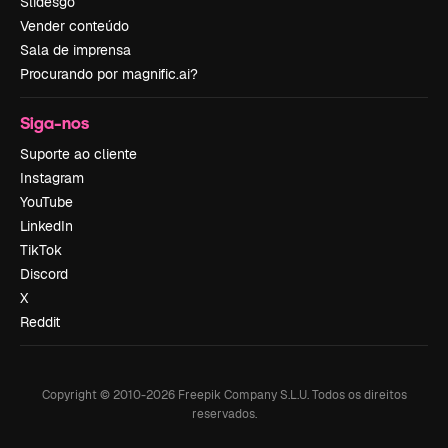
Slidesgo
Vender conteúdo
Sala de imprensa
Procurando por magnific.ai?
Siga-nos
Suporte ao cliente
Instagram
YouTube
LinkedIn
TikTok
Discord
X
Reddit
Copyright © 2010-
2026
Freepik Company S.L.U.
Todos os direitos
reservados
.