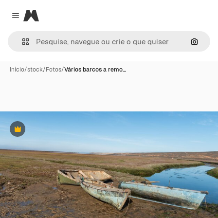
Magnific
Close menu
Pesqui
Início
/
stock
/
Fotos
/
Vários barcos a remo…
Premium