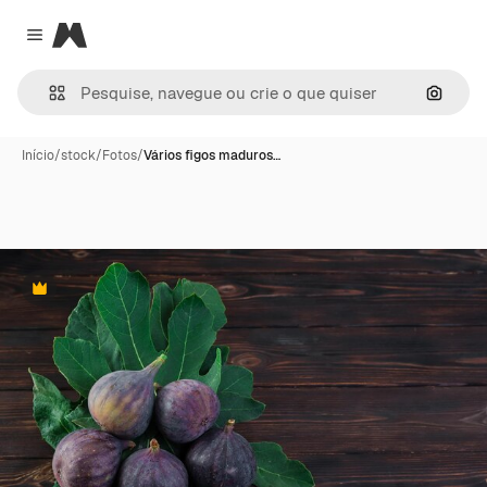
Magnific
Close menu
Pesqui
Início
/
stock
/
Fotos
/
Vários figos maduros…
Premium