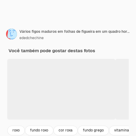
Vários figos maduros em folhas de figueira em um quadro horizontal de mesa de madeira velha com espaço de cópia Fundo de colheita de frutas da estação ou artigos de dieta mediterrânea
ededchechine
Você também pode gostar destas fotos
roxo
fundo roxo
cor roxa
fundo grego
vitaminas