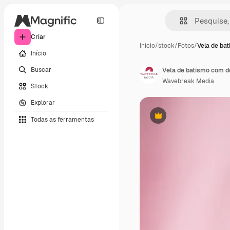
Criar
Início
/
stock
/
Fotos
/
Vela de ba
Início
Buscar
Vela de batismo com d
Wavebreak Media
Stock
Explorar
Todas as ferramentas
Premium